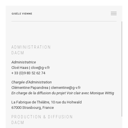
ADMINISTRATION
DACM
Administratrice
Cloé Haas
|
cloe@g-v.fr
+ 33 (0)9 83 52 62 74
Chargée d’Administration
Clémentine Papandrea |
clementine@g-v.fr
En charge de la diffusion du projet Voir clair avec Monique Wittig
La Fabrique de Théâtre, 10 rue du Hohwald
67000 Strasbourg, France
PRODUCTION & DIFFUSION
DACM