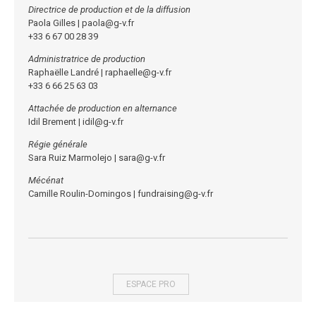
Directrice de production et de la
diffusion
Paola Gilles |
paola@g-v.fr
+33 6 67 00 28 39
Administratrice de production
Raphaëlle Landré |
raphaelle@g-v.fr
+33 6 66 25 63 03
Attachée de production en alternance
Idil Brement |
idil@g-v.fr
Régie générale
Sara Ruiz Marmolejo |
sara@g-v.fr
Mécénat
Camille Roulin-Domingos |
fundraising@g-v.fr
ESPACE PRO